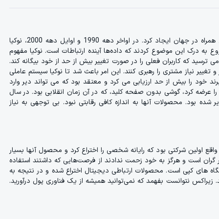
نوکیا، شرکتی که در فنلاند تأسیس شد، اولین شرکتی بود که یک شبکه تلفن همراه در جهان ایجاد کرد. در اواخر دهه 1990 و اوایل دهه 2000، نوکیا
وع به درک این موضوع کردند که داده‌ها آینده ارتباطات است. نوکیا مفهوم
می ترسید که کاربران فعلی را در صورت تغییر بیش از حد از خود بیگانه کند.
 و تغییر نیاز مشتری را رهبری کنند. این امر باعث شد تا نوکیا سیستم عاملی
رند خود را بیش از حد ارزیابی می کرد و معتقد بود که می تواند دیر وارد
موفق شود. در سال 2007 استیو جابز آیفون را عرضه کرد، گوشی بدون صفحه کلید، که در آن زمان انقلابی بود. در سال
 دیر شده بود. محصولات آنها به اندازه کافی رقابتی نبود. بی توجهی به نیاز
ع اولین شرکتی بود که رایانه شخصی را اختراع کرد و محصول آنها بسیار
ر گران است و هرگز به خود زحمت ندادند از فرصت‌هایی که داشتند استفاده
گاه های کپی است. محصولات ارتباطی دیجیتال اختراع شده و در نتیجه به
. زیراکس نتوانست بفهمد که نمی‌توانید همیشه از یک فناوری پول درآورید.