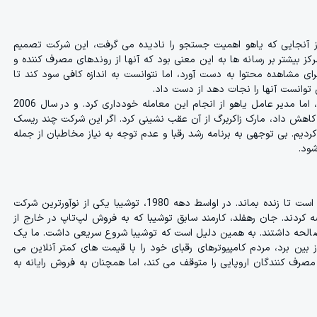
بود. اما از آنجایی که یاهو اهمیت جستجو را نادیده می گرفت، این شرکت تصمیم
ز بیشتر بر رسانه ها به این معنی بود که آنها از روندهای مصرف کننده و
برای مشاهده محتوا به دست آورد، اما نتوانست به اندازه کافی سود کند تا
توانست آنها را نجات دهد از دست داد.
به عنوان مثال، در سال 2002 آنها تقریباً معامله ای برای خرید گوگل داشتند، اما مدیر عامل یاهو از انجام این معامله خودداری کرد. و در سال 2006
ا کاهش داد، مارک زاکربرگ از آن عقب نشینی کرد. اگر این شرکت چند ریسک
دیم. بی توجهی به برنامه رشد رقبا و عدم توجه به نیاز مخاطبان از جمله
ود.
یکی دیگر از شرکت های ژاپنی که قبلاً یک غول فناوری بود، اکنون در تلاش است تا زنده بماند. در اواسط دهه 1980، توشیبا یکی از نوآورترین شرکت
 تاپ خود را به بازار عرضه کردند. جان رهفلد، کارمند سابق توشیبا که به فروش لپ‌تاپ در خارج از
صالحه داشتند. به همین دلیل است که توشیبا شروع سریعی داشت. ما یک
 بین برد، مردم کامپیوترهای رقبای خود را با قیمت های کمتر آنلاین می
 شخصی برای مصرف کنندگان اروپایی را متوقف می کند، اما همچنان به فروش رایانه به